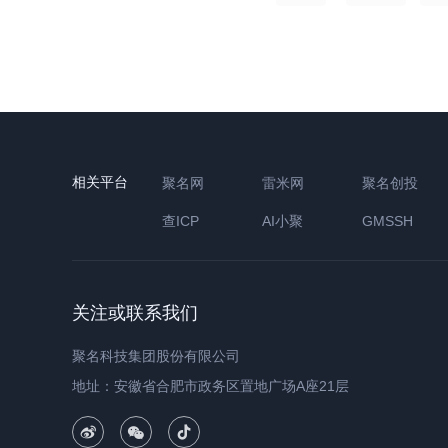
相关平台
聚名网
雷米网
聚名创投
查ICP
AI小聚
GMSSH
关注或联系我们
聚名科技集团股份有限公司
地址：安徽省合肥市政务区置地广场A座21层


