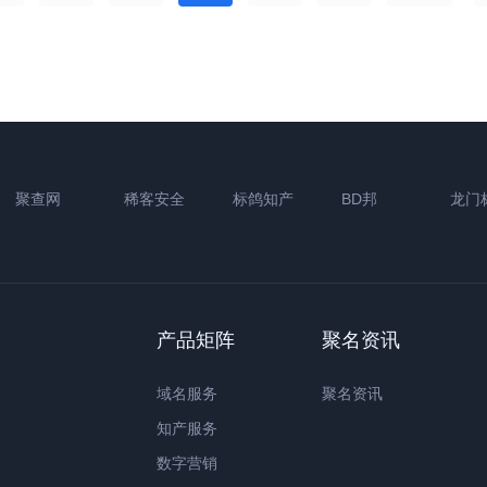
聚查网
稀客安全
标鸽知产
BD邦
龙门
产品矩阵
聚名资讯
域名服务
聚名资讯
知产服务
数字营销