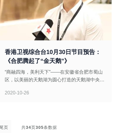
香港卫视综合台10月30日节目预告：
《合肥腾起了“金天鹅”》
“商融四海，美利天下”——在安徽省合肥市蜀山
区，以美丽的天鹅湖为圆心打造的天鹅湖中央商
务区，经济、文化、商业高度集中，是合肥乃至
2020-10-26
安徽省经济发展的中枢、文化繁荣的彰显、区域
发展力量的中心，也是人
尾页
共
34
页
305
条数据