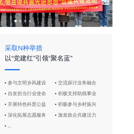
采取N种举措
以“党建红”引领“聚名蓝”
参与文明乡风建设
交流探讨业务融合
自发担当行业使命
积极支持助残事业
开展特色科普公益
积极参与乡村振兴
深化拓展志愿服务
激发政企共建活力
...