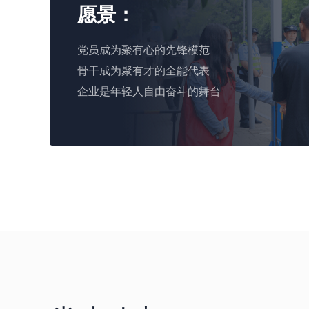
愿景：
党员成为聚有心的先锋模范
骨干成为聚有才的全能代表
企业是年轻人自由奋斗的舞台
2024年12月 荣获全省互联网企业党建