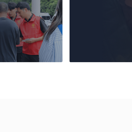
优秀案例奖