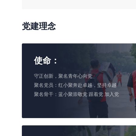
党建理念
使命：
2025年1月 荣获2024年度工会工作“
守正创新，聚名青年心向党
聚名党员：红小聚奔赴卓越，坚持卓越
聚名骨干：蓝小聚崇敬党 跟着党 加入党