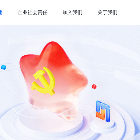
建
企业社会责任
加入我们
关于我们