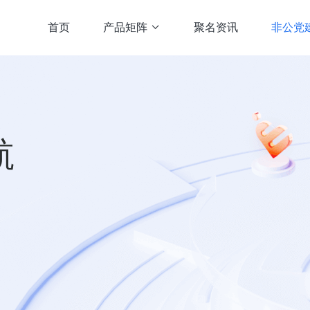
首页
产品矩阵
聚名资讯
非公党

航
)支部”