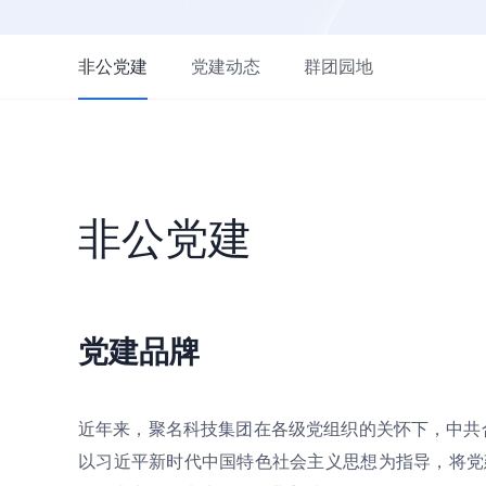
非公党建
党建动态
群团园地
2023年7月 荣获“先进党组织”
非公党建
党建品牌
近年来，聚名科技集团在各级党组织的关怀下，中共
以习近平新时代中国特色社会主义思想为指导，将党