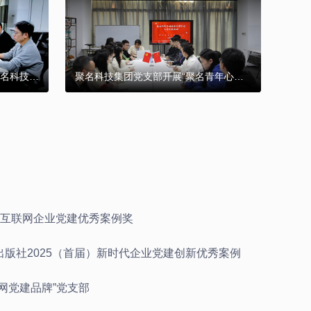
山区五四红旗团(总)支部”
进党组织”
坚持正确方向 筑牢思想防线 | 聚名科技集团党支部 召开支部大会并组织学习意识形态工作专题党课
聚名科技集团党支部开展“聚名青年心向党”入党流程宣讲活动
“第十二届蜀山区文明单位
第十六届合肥市文明单位”
肥市先进党组织”
24年度工会工作“先进集体”
全省互联网企业党建优秀案例奖
旗出版社2025（首届）新时代企业党建创新优秀案例
互联网党建品牌”党支部