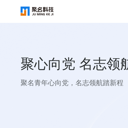
聚心向党 名志领
2023年5月 荣获“蜀山区五四红旗团(总
聚名青年心向党，名志领航踏新程