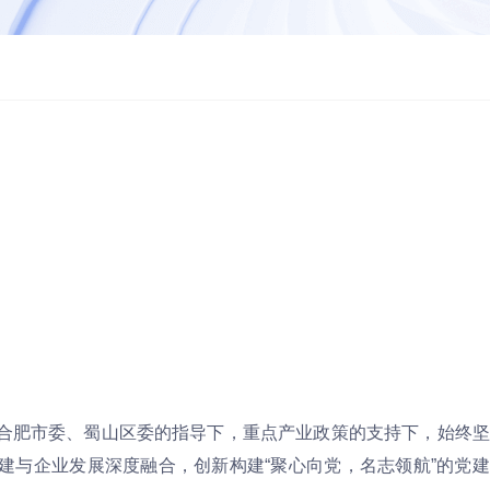
合肥市委、蜀山区委的指导下，重点产业政策的支持下，始终坚
建与企业发展深度融合，创新构建“聚心向党，名志领航”的党