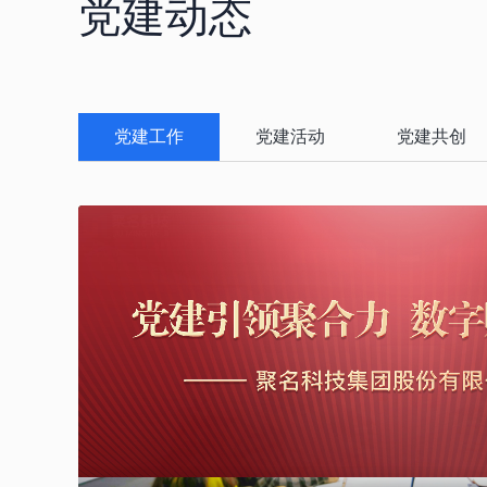
党建动态
党建工作
党建活动
党建共创
2020年1月 荣获“互联网党建品牌”