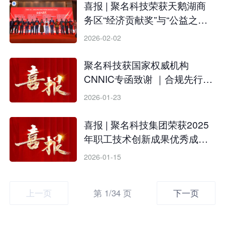
喜报 | 聚名科技荣获天鹅湖商
务区“经济贡献奖”与“公益之星
奖”
2026-02-02
聚名科技获国家权威机构
CNNIC专函致谢 ｜合规先行筑
根基，专业协作赢认可
2026-01-23
喜报 | 聚名科技集团荣获2025
年职工技术创新成果优秀成果
奖
2026-01-15
上一页
第 1/34 页
下一页