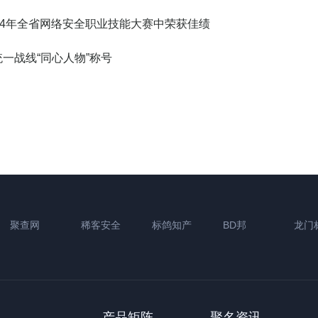
024年全省网络安全职业技能大赛中荣获佳绩
统一战线“同心人物”称号
聚查网
稀客安全
标鸽知产
BD邦
龙门
产品矩阵
聚名资讯