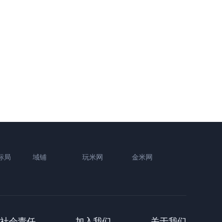
标局
域铺
玩米网
金米网
社会责任
加入我们
关于我们