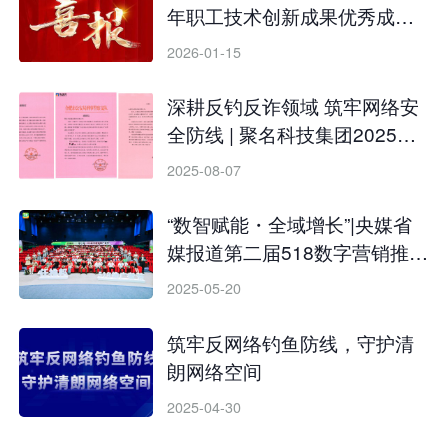
年职工技术创新成果优秀成果
奖
2026-01-15
深耕反钓反诈领域 筑牢网络安
全防线 | 聚名科技集团2025年
上半年反钓反诈多维实践与成
2025-08-07
效
“数智赋能・全域增长”|央媒省
媒报道第二届518数字营销推广
者节
2025-05-20
筑牢反网络钓鱼防线，守护清
朗网络空间
2025-04-30