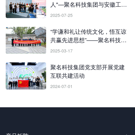
人"—聚名科技集团与安徽工商
职业学院信息工程学院开展校
2025-07-25
企党建共建活动
“学谦和礼让传统文化，悟互谅
共赢先进思想”——聚名科技集
团与安徽省通信管理局开展支
2025-03-17
部联建共建活动
聚名科技集团党支部开展党建
互联共建活动
2024-07-01