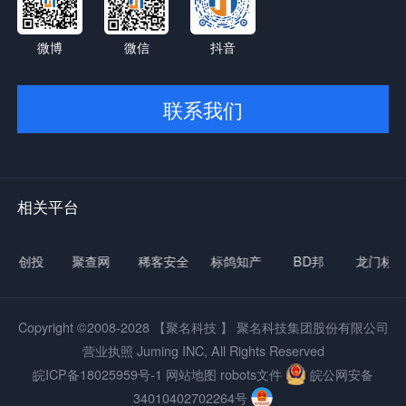
微博
微信
抖音
联系我们
相关平台
创投
聚查网
稀客安全
标鸽知产
BD邦
龙门标局
Copyright ©2008-2028
【聚名科技 】
聚名科技集团股份有限公司
营业执照 Juming INC, All Rights Reserved
皖ICP备18025959号-1
网站地图
robots文件
皖公网安备
34010402702264号