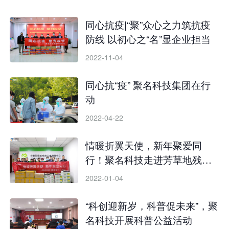
同心抗疫|“聚”众心之力筑抗疫
防线 以初心之“名”显企业担当
2022-11-04
同心抗“疫” 聚名科技集团在行
动
2022-04-22
情暖折翼天使，新年聚爱同
行！聚名科技走进芳草地残疾
儿童康复中心
2022-01-04
“科创迎新岁，科普促未来”，聚
名科技开展科普公益活动