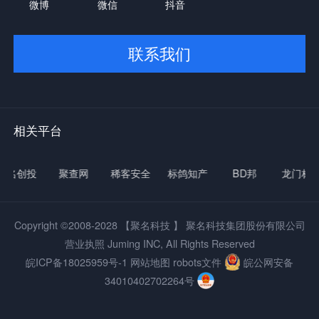
微博
微信
抖音
联系我们
相关平台
名创投
聚查网
稀客安全
标鸽知产
BD邦
龙门标局
Copyright ©2008-2028
【聚名科技 】
聚名科技集团股份有限公司
营业执照 Juming INC, All Rights Reserved
皖ICP备18025959号-1
网站地图
robots文件
皖公网安备
34010402702264号