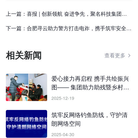
上一篇：
喜报 | 创新领航 奋进争先，聚名科技集团荣获“蜀山区优秀创新型企业”
下一篇：
合肥寻云助力警方打击电诈，携手筑牢安全防线
相关新闻
查看更多

爱心接力再启程 携手共绘振兴
图—— 集团助力助残暨乡村振
兴联合服务活动
2025-12-19
筑牢反网络钓鱼防线，守护清
朗网络空间
2025-04-30